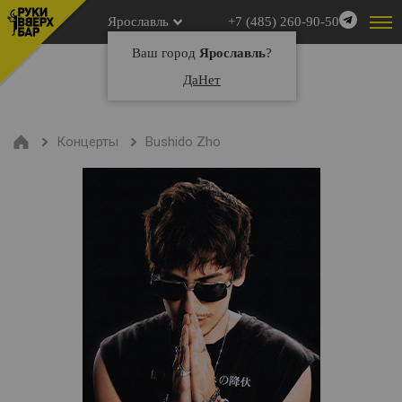
Ярославль
+7 (485) 260-90-50
Ваш город
Ярославль
?
Да
Нет
Концерты
Bushido Zho