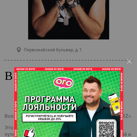
Первомайский бульвар, д.1
BUSHIDO ZHO
Купить билет
Bushido Zho едет в большой тур «SWEET AND TEARZ».
Это будут не просто концерты, а настоящее
путешествие по вселенной артиста, полное эмоций и